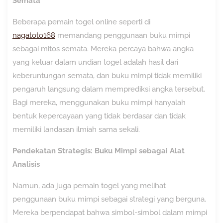
Semata
Beberapa pemain togel online seperti di
nagatoto168
memandang penggunaan buku mimpi
sebagai mitos semata. Mereka percaya bahwa angka
yang keluar dalam undian togel adalah hasil dari
keberuntungan semata, dan buku mimpi tidak memiliki
pengaruh langsung dalam memprediksi angka tersebut.
Bagi mereka, menggunakan buku mimpi hanyalah
bentuk kepercayaan yang tidak berdasar dan tidak
memiliki landasan ilmiah sama sekali.
Pendekatan Strategis: Buku Mimpi sebagai Alat
Analisis
Namun, ada juga pemain togel yang melihat
penggunaan buku mimpi sebagai strategi yang berguna.
Mereka berpendapat bahwa simbol-simbol dalam mimpi