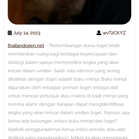
July 14, 2023
wvT2CKYZ
thailandopen.net
– Perkembangan dunia togel telah
memberikan ruang bagi berbagai kepercayaan dan
strategi dalam upaya memprediksi angka yang akan
keluar dalam undian. Salah satu elemen yang sering
dikaitkan dengan togel adalah buku mimpi. Buku mimpi
digunakan oleh sebagian pemain togel sebagai alat
untuk mencari petunjuk atau makna di balik mimpi yang
mereka alami, dengan harapan dapat mengidentifikasi
angka yang akan keluar dalam undian togel. Namun, apa
benar ada hubungan antara buku mimpi dan togel?
Apakah penggunaannya hanya mitos semata, atau ada
strategi yang mendasarinya? Artikel ini akan menjelajahi