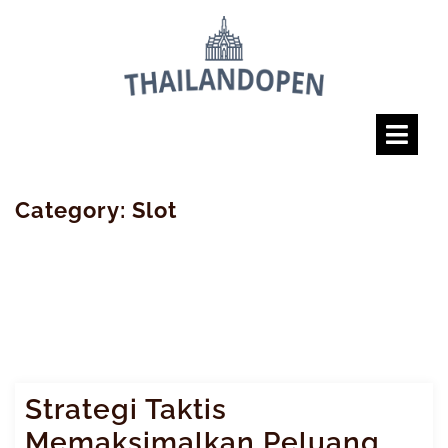
Skip
to
content
Ope
Men
Category:
Slot
Strategi Taktis
Memaksimalkan Peluang