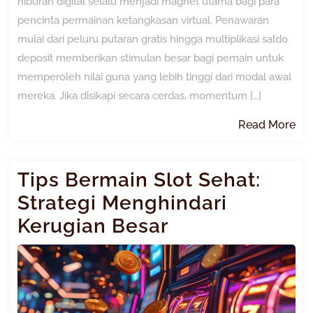
hiburan digital selalu menjadi magnet utama bagi para
pencinta permainan ketangkasan virtual. Penawaran
mulai dari peluru putaran gratis hingga multiplikasi saldo
deposit memberikan stimulan besar bagi pemain untuk
memperoleh nilai guna yang lebih tinggi dari modal awal
mereka. Jika disikapi secara cerdas, momentum […]
Re
Read More
Mo
Tips Bermain Slot Sehat:
Strategi Menghindari
Kerugian Besar