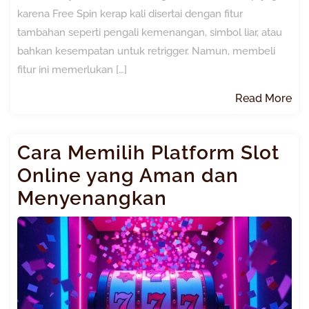
karena Free Spin kerap kali disertai dengan fitur
tambahan seperti pengali kemenangan, simbol liar, atau
bahkan kesempatan untuk retrigger. Namun, membeli
fitur ini memerlukan […]
Re
Read More
Mo
Cara Memilih Platform Slot
Online yang Aman dan
Menyenangkan