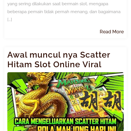
yang sering dilakukan saat bermain slot, mengapa
beberapa pemain tidak pernah menang, dan bagaimana
[…]
Re
Read More
Mo
Awal muncul nya Scatter
Hitam Slot Online Viral