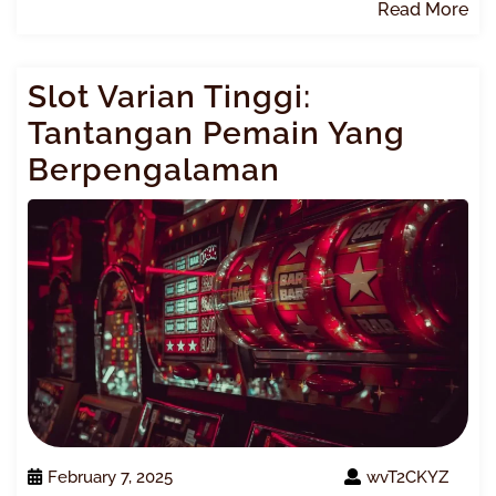
Re
Read More
Mo
Slot Varian Tinggi:
Tantangan Pemain Yang
Berpengalaman
February 7, 2025
wvT2CKYZ