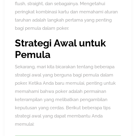
flush, straight, dan sebagainya. Mengetahui
peringkat kombinasi kartu dan memahami aturan
taruhan adalah langkah pertama yang penting
bagi pemula dalam poker.
Strategi Awal untuk
Pemula
Sekarang, mari kita bicarakan tentang beberapa
strategi awal yang berguna bagi pemula dalam
poker. Ketika Anda baru memulai, penting untuk
memahami bahwa poker adalah permainan
keterampilan yang melibatkan pengambilan
keputusan yang cerdas. Berikut beberapa tips
strategi awal yang dapat membantu Anda
memulai: