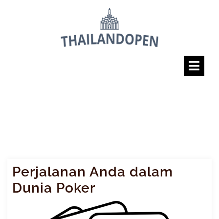
Skip
to
content
Ope
Men
Perjalanan Anda dalam
Dunia Poker