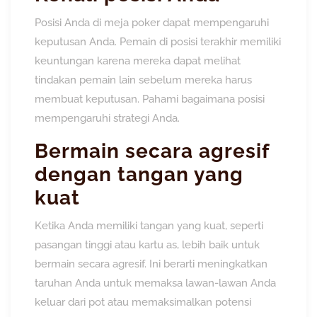
Posisi Anda di meja poker dapat mempengaruhi
keputusan Anda. Pemain di posisi terakhir memiliki
keuntungan karena mereka dapat melihat
tindakan pemain lain sebelum mereka harus
membuat keputusan. Pahami bagaimana posisi
mempengaruhi strategi Anda.
Bermain secara agresif
dengan tangan yang
kuat
Ketika Anda memiliki tangan yang kuat, seperti
pasangan tinggi atau kartu as, lebih baik untuk
bermain secara agresif. Ini berarti meningkatkan
taruhan Anda untuk memaksa lawan-lawan Anda
keluar dari pot atau memaksimalkan potensi