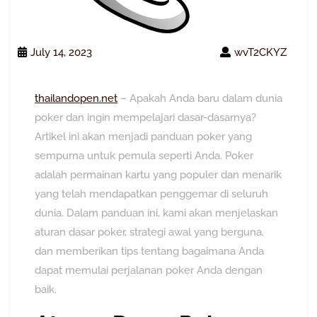
July 14, 2023
wvT2CKYZ
thailandopen.net
– Apakah Anda baru dalam dunia
poker dan ingin mempelajari dasar-dasarnya?
Artikel ini akan menjadi panduan poker yang
sempurna untuk pemula seperti Anda. Poker
adalah permainan kartu yang populer dan menarik
yang telah mendapatkan penggemar di seluruh
dunia. Dalam panduan ini, kami akan menjelaskan
aturan dasar poker, strategi awal yang berguna,
dan memberikan tips tentang bagaimana Anda
dapat memulai perjalanan poker Anda dengan
baik.